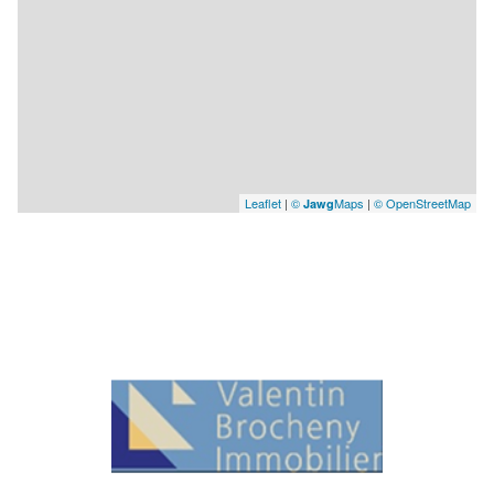
Leaflet
|
©
Maps
|
© OpenStreetMap
Jawg