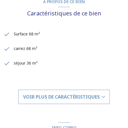
A PROPOS DE CE BIEN
Caractéristiques de ce bien
Surface 68 m²
carrez 68 m²
séjour 36 m²
2 chambre(s)
1 salle(s) de bain
VOIR PLUS DE CARACTÉRISTIQUES
construit en 2006
cuisine américaine (équipée)
INFO COPRO