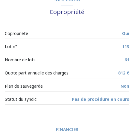
Chauffage individuel : convecteur (electrique)
Copropriété
1 garage(s)
Copropriété
Oui
1 parking(s)
Lot n°
113
exposition Sud
Nombre de lots
61
1 niveau(x)
Quote part annuelle des charges
812 €
2ème étage
Plan de sauvegarde
Non
Statut du syndic
Pas de procédure en cours
2 étage(s)
vue Dégagée
FINANCIER
terrasse