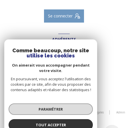
Se connecter
ADHÉRENTS
Nous adhérons
Comme beaucoup, notre site
utilise les cookies
On aimerait vous accompagner pendant
votre visite.
En poursuivant, vous acceptez l'utilisation des
cookies par ce site, afin de vous proposer des
contenus adaptés et réaliser des statistiques !
© 2026 | Tous droits réservés
PARAMÉTRER
Nos honoraires
Nos partenaires
Mentions légales
Admin
Politique RGPD
Cookies
TOUT ACCEPTER